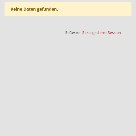
Keine Daten gefunden.
(Wird in
Software:
Sitzungsdienst
Session