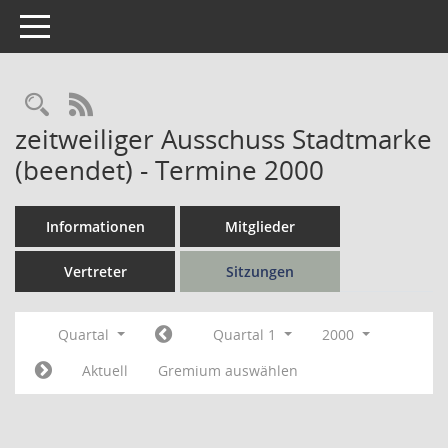
Toggle navigation
Rechercheauswahl
RSS-Feed
zeitweiliger Ausschuss Stadtmarke
(beendet) - Termine 2000
Informationen
Mitglieder
Vertreter
Sitzungen
Quartal
Quartal 1
2000
Aktuell
Gremium auswählen