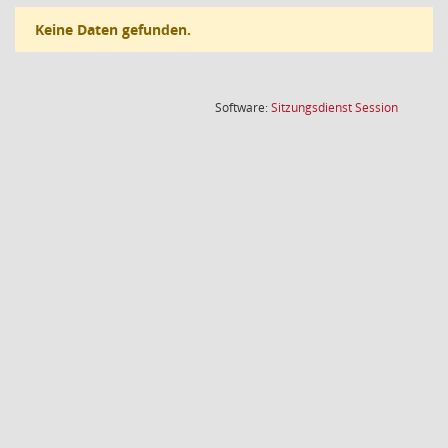
Keine Daten gefunden.
(Wird in
Software:
Sitzungsdienst
Session