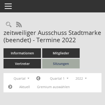
Toggle navigation
Rechercheauswahl
RSS-Feed
zeitweiliger Ausschuss Stadtmarke
(beendet) - Termine 2022
Informationen
Mitglieder
Vertreter
Sitzungen
Quartal
Quartal 1
2022
Aktuell
Gremium auswählen