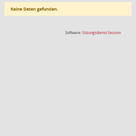
Keine Daten gefunden.
(Wird in
Software:
Sitzungsdienst
Session