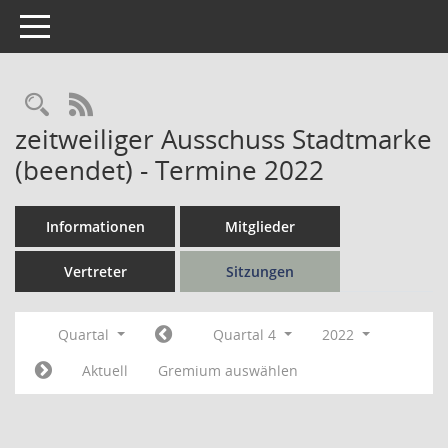
Toggle navigation
Rechercheauswahl
RSS-Feed
zeitweiliger Ausschuss Stadtmarke
(beendet) - Termine 2022
Informationen
Mitglieder
Vertreter
Sitzungen
Quartal
Quartal 4
2022
Aktuell
Gremium auswählen