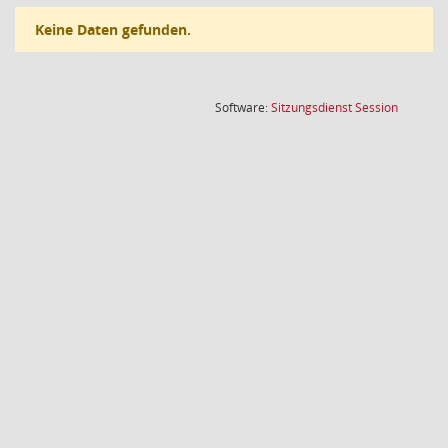
Keine Daten gefunden.
(Wird in
Software:
Sitzungsdienst
Session