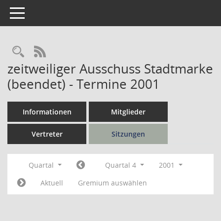
Toggle navigation
Rechercheauswahl
RSS-Feed
zeitweiliger Ausschuss Stadtmarke
(beendet) - Termine 2001
Informationen
Mitglieder
Vertreter
Sitzungen
Quartal
Quartal 4
2001
Aktuell
Gremium auswählen