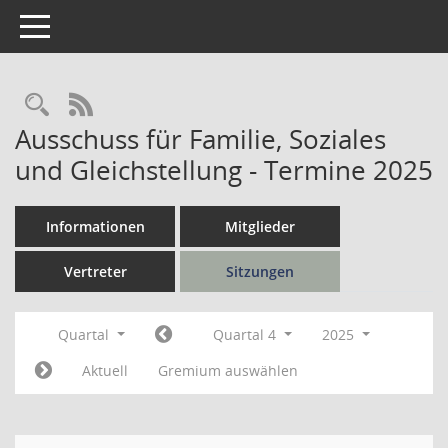
Toggle navigation
Rechercheauswahl
RSS-Feed
Ausschuss für Familie, Soziales
und Gleichstellung - Termine 2025
Informationen
Mitglieder
Vertreter
Sitzungen
Quartal
Quartal 4
2025
Aktuell
Gremium auswählen