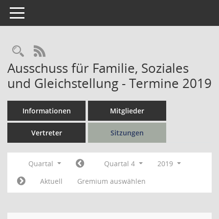
Toggle navigation
Rechercheauswahl
RSS-Feed
Ausschuss für Familie, Soziales
und Gleichstellung - Termine 2019
Informationen
Mitglieder
Vertreter
Sitzungen
Quartal
Quartal 4
2019
Aktuell
Gremium auswählen