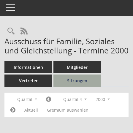
Toggle navigation
Rechercheauswahl
RSS-Feed
Ausschuss für Familie, Soziales
und Gleichstellung - Termine 2000
Informationen
Mitglieder
Vertreter
Sitzungen
Quartal
Quartal 4
2000
Aktuell
Gremium auswählen