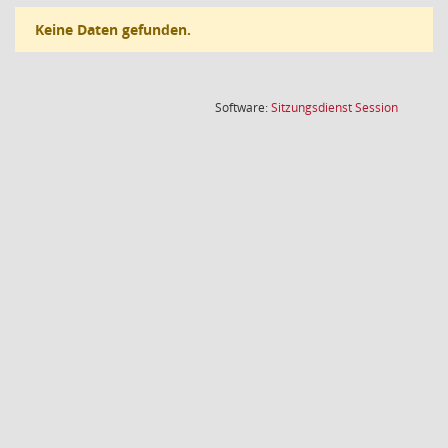
Keine Daten gefunden.
(Wird in
Software:
Sitzungsdienst
Session