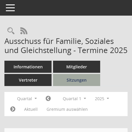
Toggle navigation
Rechercheauswahl
RSS-Feed
Ausschuss für Familie, Soziales
und Gleichstellung - Termine 2025
Informationen
Mitglieder
Vertreter
Sitzungen
Quartal
Quartal 1
2025
Aktuell
Gremium auswählen