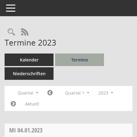
Toggle navigation
Rechercheauswahl
RSS-Feed
Termine 2023
Kalender
Termine
Niederschriften
Quartal
Quartal 1
2023
Aktuell
MI
04.01.2023