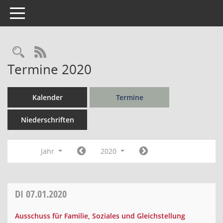
Toggle navigation
Rechercheauswahl
RSS-Feed
Termine 2020
Kalender
Termine
Niederschriften
Jahr
2020
DI
07.01.2020
Ausschuss für Familie, Soziales und Gleichstellung