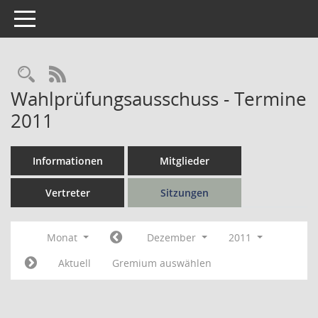
Toggle navigation
Rechercheauswahl
RSS-Feed
Wahlprüfungsausschuss - Termine
2011
Informationen
Mitglieder
Vertreter
Sitzungen
Monat
Dezember
2011
Aktuell
Gremium auswählen