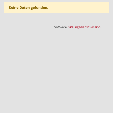
Keine Daten gefunden.
(Wird in
Software:
Sitzungsdienst
Session