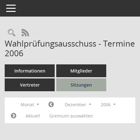
Toggle navigation
Rechercheauswahl
RSS-Feed
Wahlprüfungsausschuss - Termine
2006
Informationen
Mitglieder
Vertreter
Sitzungen
Monat
Dezember
2006
Aktuell
Gremium auswählen