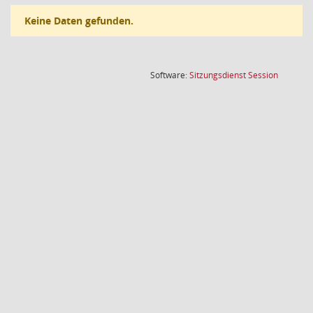
Keine Daten gefunden.
(Wird in
Software:
Sitzungsdienst
Session