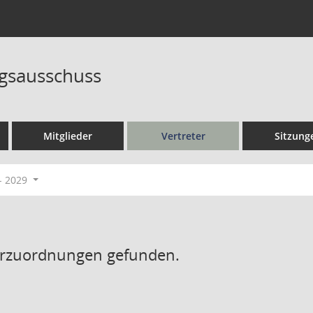
gsausschuss
Mitglieder
Vertreter
Sitzung
- 2029
erzuordnungen gefunden.