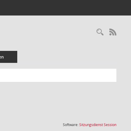
Recherc
RSS-
en
(Wird in
Software:
Sitzungsdienst
Session