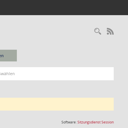
Recherc
RSS-
en
swählen
(Wird in
Software:
Sitzungsdienst
Session