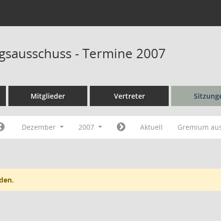
sausschuss - Termine 2007
Mitglieder
Vertreter
Sitzung
Dezember
2007
Aktuell
Gremium au
den.