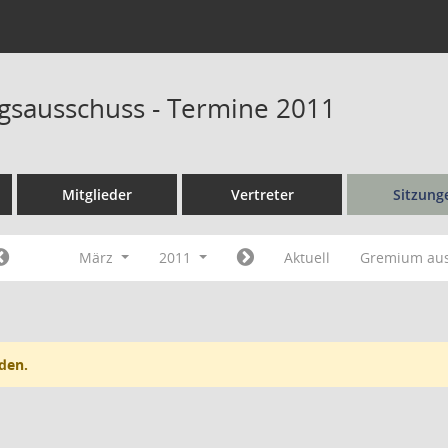
sausschuss - Termine 2011
Mitglieder
Vertreter
Sitzung
März
2011
Aktuell
Gremium au
den.