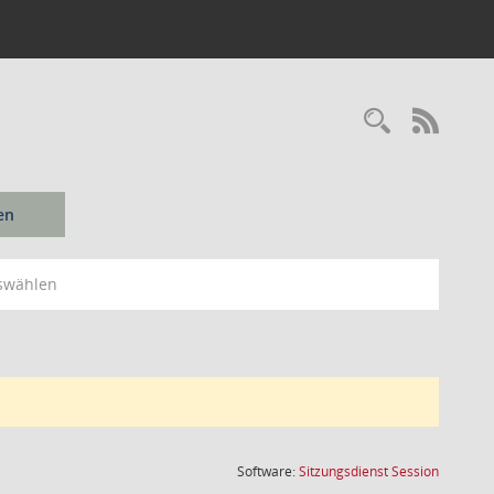
Recherc
RSS-
en
swählen
(Wird in
Software:
Sitzungsdienst
Session