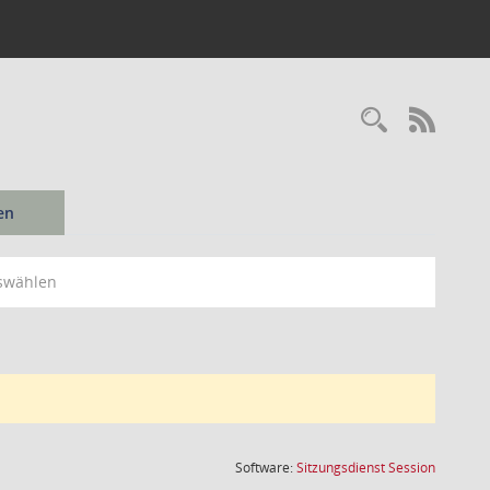
Recherc
RSS-
en
swählen
(Wird in
Software:
Sitzungsdienst
Session