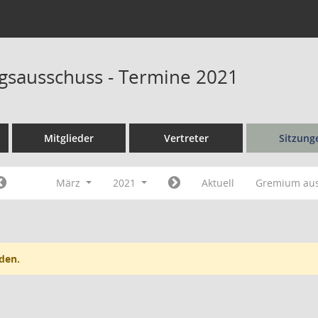
sausschuss - Termine 2021
Mitglieder
Vertreter
Sitzung
März
2021
Aktuell
Gremium au
den.