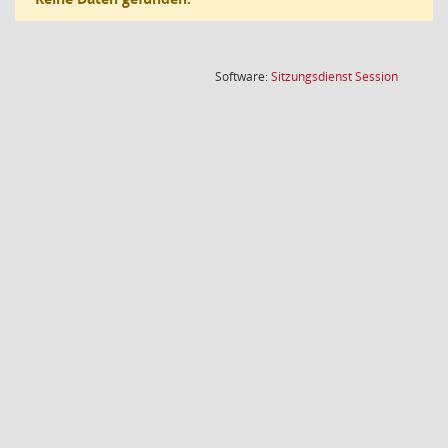
(Wird in
Software:
Sitzungsdienst
Session