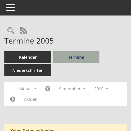
Toggle navigation
Rechercheauswahl
RSS-Feed
Termine 2005
Kalender
Termine
Niederschriften
Monat
September
2005
Aktuell
Keine Daten gefunden.