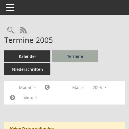
Toggle navigation
Rechercheauswahl
RSS-Feed
Termine 2005
Kalender
Termine
Niederschriften
Monat
Mai
2005
Aktuell
Keine Daten gefunden.