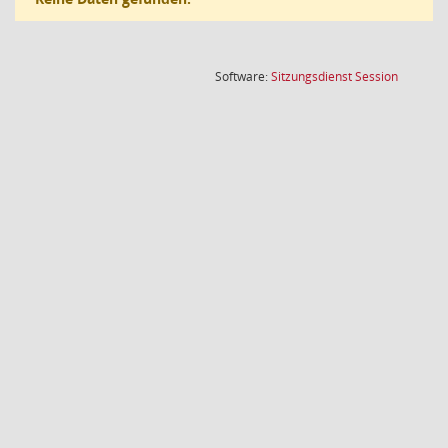
(Wird in
Software:
Sitzungsdienst
Session