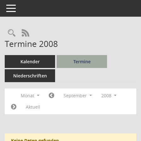
Toggle navigation
Rechercheauswahl
RSS-Feed
Termine 2008
Kalender
Termine
Niederschriften
Monat
September
2008
Aktuell
Keine Daten gefunden.