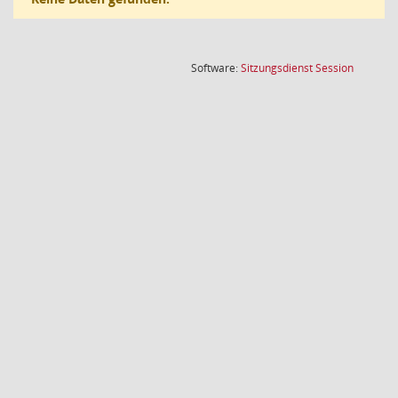
(Wird in
Software:
Sitzungsdienst
Session