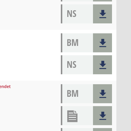
NS
BM
NS
eendet
BM