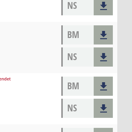
NS
BM
NS
eendet
BM
NS