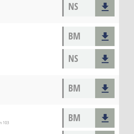
NS
BM
NS
BM
BM
m 103