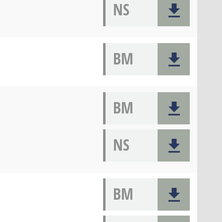
NS
BM
BM
NS
BM