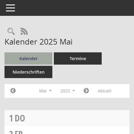
Toggle navigation
Rechercheauswahl
RSS-Feed
Kalender 2025 Mai
Kalender
Termine
Niederschriften
Mai
2025
Aktuell
1
DO