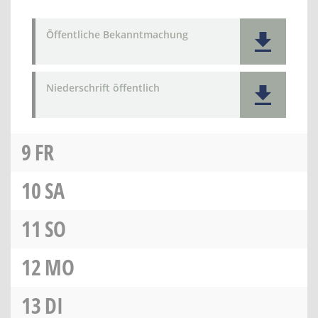
Öffentliche Bekanntmachung
Niederschrift öffentlich
9
FR
10
SA
11
SO
12
MO
13
DI