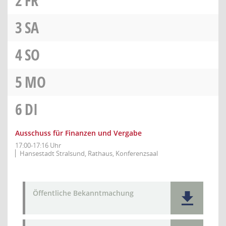
2
FR
3
SA
4
SO
5
MO
6
DI
Ausschuss für Finanzen und Vergabe
17:00-17:16 Uhr
Hansestadt Stralsund, Rathaus, Konferenzsaal
Öffentliche Bekanntmachung