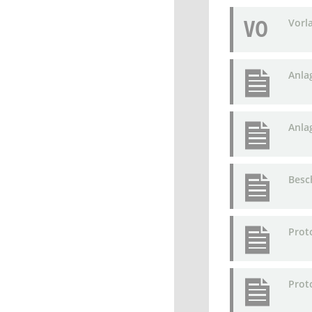
VO
Vorl
Anla
Anla
Besc
Prot
Prot