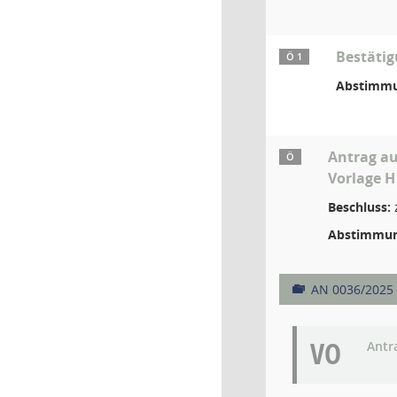
Bestäti
Ö 1
Abstimmu
Antrag au
Ö
Vorlage H
Beschluss:
Abstimmun
AN 0036/2025
VO
Antr