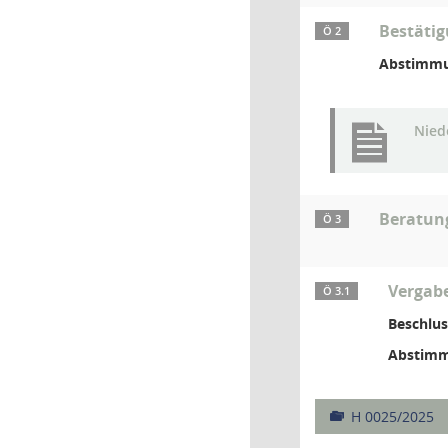
Bestätig
Ö 2
Abstimmu
Niede
Beratun
Ö 3
Vergabe
Ö 3.1
Beschlus
Abstimm
H 0025/2025