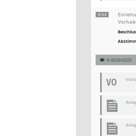
Einlei
Ö 3.2
Vorhab
Beschlus
Abstimm
H 0029/2025
VO
Vorl
Anla
Anla