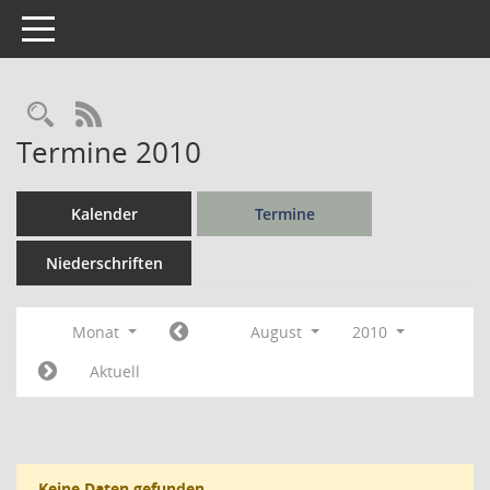
Toggle navigation
Rechercheauswahl
RSS-Feed
Termine 2010
Kalender
Termine
Niederschriften
Monat
August
2010
Aktuell
Keine Daten gefunden.