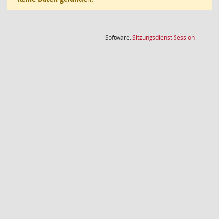
(Wird in
Software:
Sitzungsdienst
Session