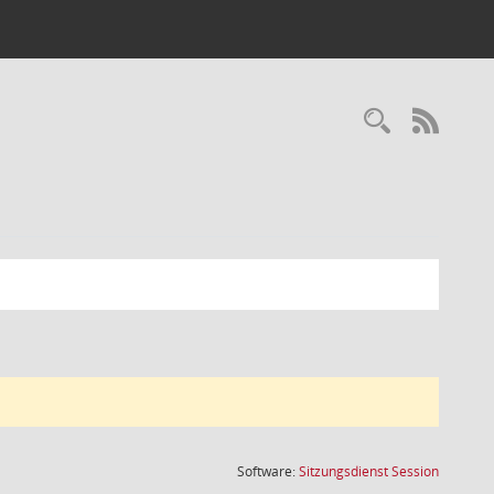
Recherc
RSS-
(Wird in
Software:
Sitzungsdienst
Session