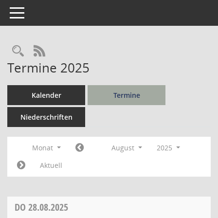
Toggle navigation
Rechercheauswahl
RSS-Feed
Termine 2025
Kalender
Termine
Niederschriften
Monat
August
2025
Aktuell
DO
28.08.2025