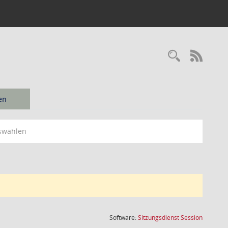
Recherc
RSS-
en
swählen
(Wird in
Software:
Sitzungsdienst
Session