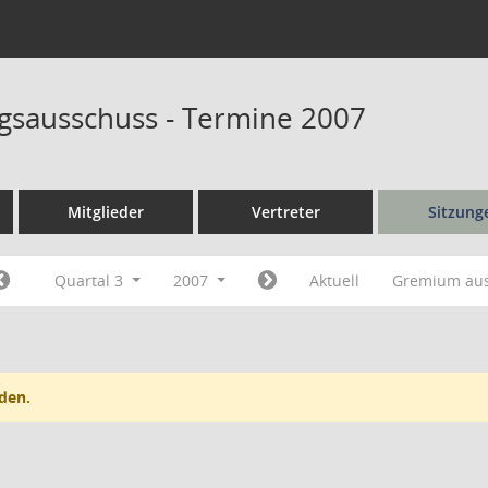
sausschuss - Termine 2007
Mitglieder
Vertreter
Sitzung
Quartal 3
2007
Aktuell
Gremium au
den.