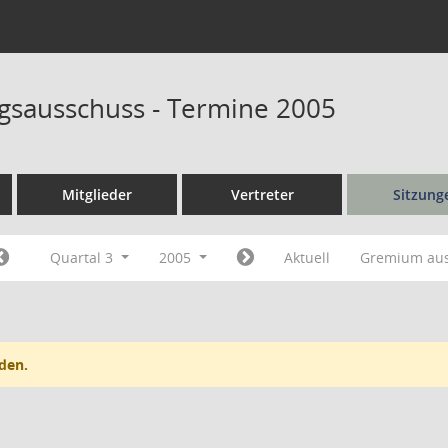
sausschuss - Termine 2005
Mitglieder
Vertreter
Sitzung
Quartal 3
2005
Aktuell
Gremium au
den.