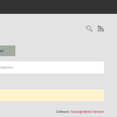
Recherc
RSS-
en
swählen
(Wird in
Software:
Sitzungsdienst
Session