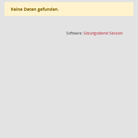
Keine Daten gefunden.
(Wird in
Software:
Sitzungsdienst
Session