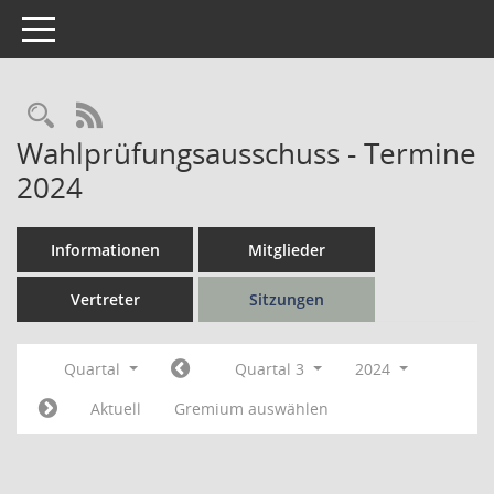
Toggle navigation
Rechercheauswahl
RSS-Feed
Wahlprüfungsausschuss - Termine
2024
Informationen
Mitglieder
Vertreter
Sitzungen
Quartal
Quartal 3
2024
Aktuell
Gremium auswählen