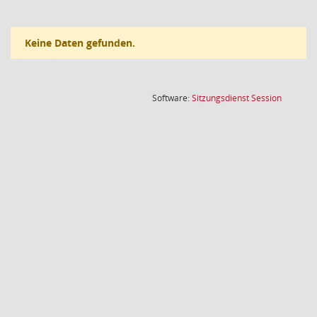
Keine Daten gefunden.
(Wird in
Software:
Sitzungsdienst
Session