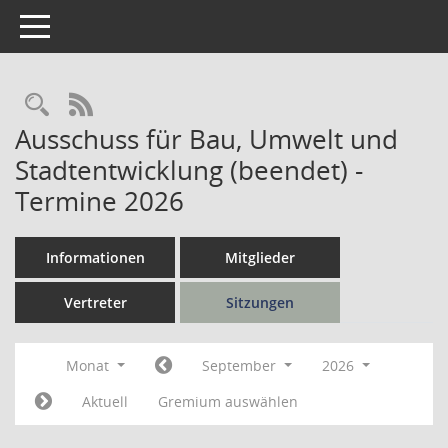
Toggle navigation
Rechercheauswahl
RSS-Feed
Ausschuss für Bau, Umwelt und
Stadtentwicklung (beendet) -
Termine 2026
Informationen
Mitglieder
Vertreter
Sitzungen
Monat
September
2026
Aktuell
Gremium auswählen