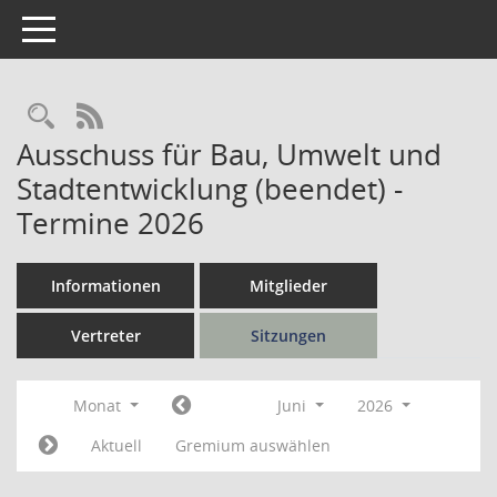
Toggle navigation
Rechercheauswahl
RSS-Feed
Ausschuss für Bau, Umwelt und
Stadtentwicklung (beendet) -
Termine 2026
Informationen
Mitglieder
Vertreter
Sitzungen
Monat
Juni
2026
Aktuell
Gremium auswählen