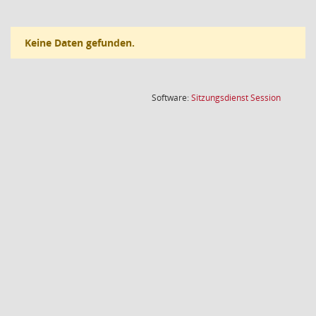
Keine Daten gefunden.
(Wird in
Software:
Sitzungsdienst
Session