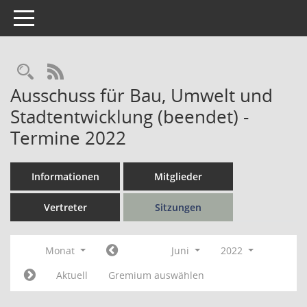
Toggle navigation
Rechercheauswahl
RSS-Feed
Ausschuss für Bau, Umwelt und
Stadtentwicklung (beendet) -
Termine 2022
Informationen
Mitglieder
Vertreter
Sitzungen
Monat
Juni
2022
Aktuell
Gremium auswählen