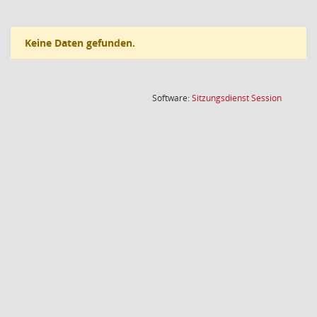
Keine Daten gefunden.
(Wird in
Software:
Sitzungsdienst
Session