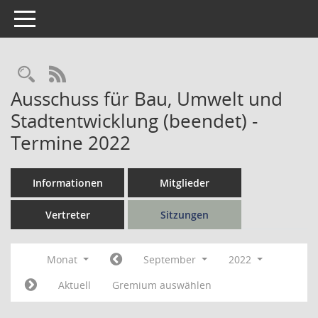
Toggle navigation
Rechercheauswahl
RSS-Feed
Ausschuss für Bau, Umwelt und
Stadtentwicklung (beendet) -
Termine 2022
Informationen
Mitglieder
Vertreter
Sitzungen
Monat
September
2022
Aktuell
Gremium auswählen