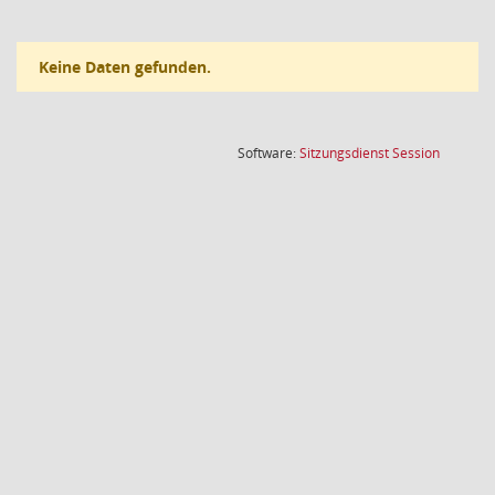
Keine Daten gefunden.
(Wird in
Software:
Sitzungsdienst
Session