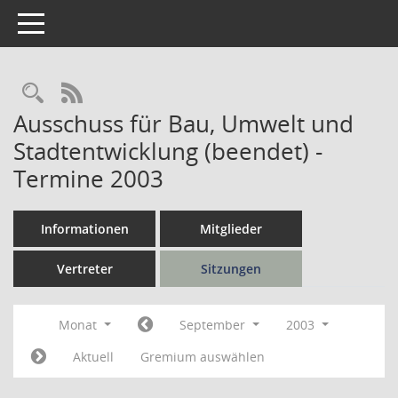
Toggle navigation
Rechercheauswahl
RSS-Feed
Ausschuss für Bau, Umwelt und
Stadtentwicklung (beendet) -
Termine 2003
Informationen
Mitglieder
Vertreter
Sitzungen
Monat
September
2003
Aktuell
Gremium auswählen