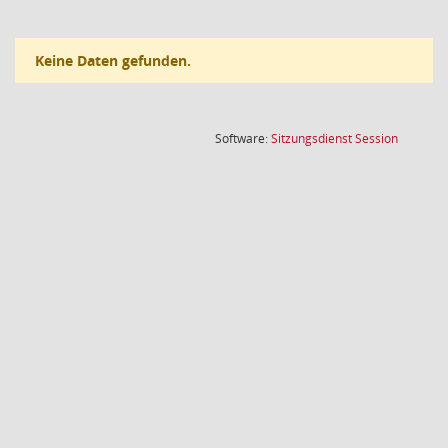
Keine Daten gefunden.
(Wird in
Software:
Sitzungsdienst
Session