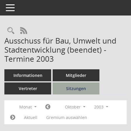
Toggle navigation
Rechercheauswahl
RSS-Feed
Ausschuss für Bau, Umwelt und
Stadtentwicklung (beendet) -
Termine 2003
Informationen
Mitglieder
Vertreter
Sitzungen
Monat
Oktober
2003
Aktuell
Gremium auswählen