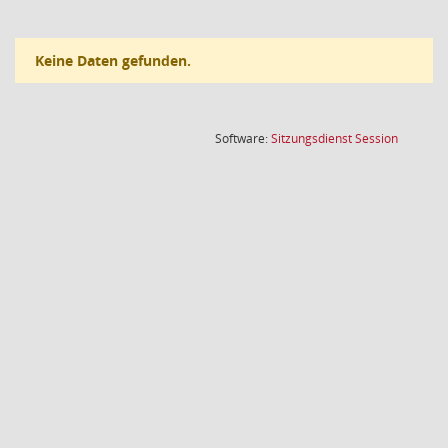
Keine Daten gefunden.
(Wird in
Software:
Sitzungsdienst
Session