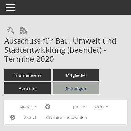
Toggle navigation
Rechercheauswahl
RSS-Feed
Ausschuss für Bau, Umwelt und
Stadtentwicklung (beendet) -
Termine 2020
Informationen
Mitglieder
Vertreter
Sitzungen
Monat
Juni
2020
Aktuell
Gremium auswählen