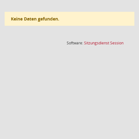
Keine Daten gefunden.
(Wird in
Software:
Sitzungsdienst
Session