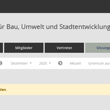
ür Bau, Umwelt und Stadtentwicklung
Mitglieder
Vertreter
Sitzung
Dezember
2020
Aktuell
Gremium au
den.