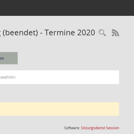
 (beendet) - Termine 2020
Recherc
RSS-
en
swählen
(Wird in
Software:
Sitzungsdienst
Session