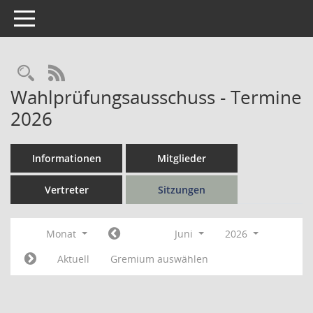
Toggle navigation
Rechercheauswahl
RSS-Feed
Wahlprüfungsausschuss - Termine
2026
Informationen
Mitglieder
Vertreter
Sitzungen
Monat
Juni
2026
Aktuell
Gremium auswählen