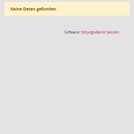
Keine Daten gefunden.
(Wird in
Software:
Sitzungsdienst
Session