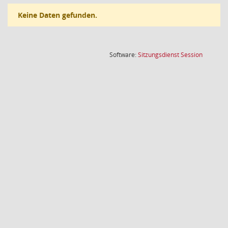
Keine Daten gefunden.
(Wird in
Software:
Sitzungsdienst
Session