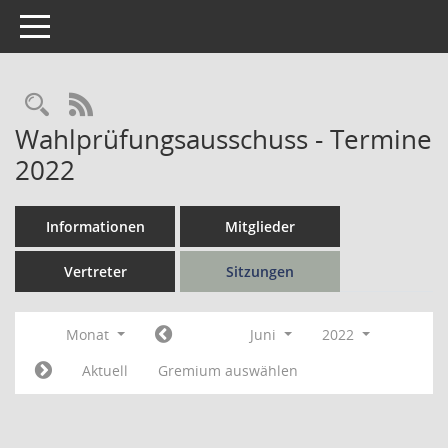
Toggle navigation
Rechercheauswahl
RSS-Feed
Wahlprüfungsausschuss - Termine
2022
Informationen
Mitglieder
Vertreter
Sitzungen
Monat
Juni
2022
Aktuell
Gremium auswählen