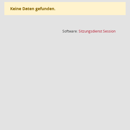
Keine Daten gefunden.
(Wird in
Software:
Sitzungsdienst
Session