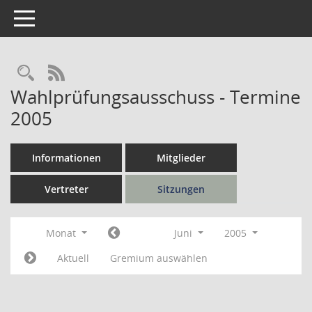
Toggle navigation
Rechercheauswahl
RSS-Feed
Wahlprüfungsausschuss - Termine
2005
Informationen
Mitglieder
Vertreter
Sitzungen
Monat
Juni
2005
Aktuell
Gremium auswählen