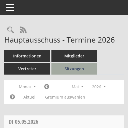
Toggle navigation
Rechercheauswahl
RSS-Feed
Hauptausschuss - Termine 2026
Informationen
Mitglieder
Vertreter
Sitzungen
Monat
Mai
2026
Aktuell
Gremium auswählen
DI
05.05.2026