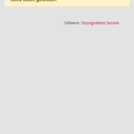
(Wird in
Software:
Sitzungsdienst
Session