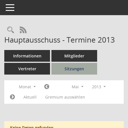
Toggle navigation
Rechercheauswahl
RSS-Feed
Hauptausschuss - Termine 2013
Informationen
Mitglieder
Vertreter
Sitzungen
Monat
Mai
2013
Aktuell
Gremium auswählen
Keine Daten gefunden.