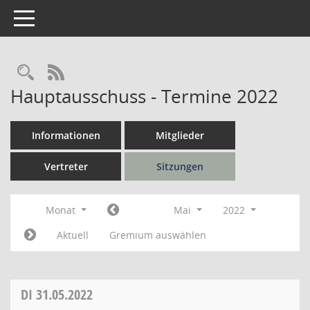
Toggle navigation
Rechercheauswahl
RSS-Feed
Hauptausschuss - Termine 2022
Informationen
Mitglieder
Vertreter
Sitzungen
Monat
Mai
2022
Aktuell
Gremium auswählen
DI
31.05.2022