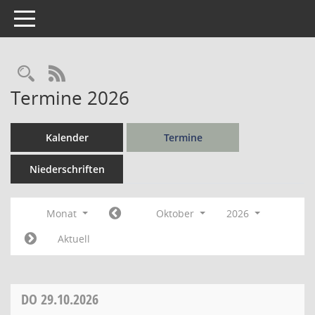
Toggle navigation
Rechercheauswahl
RSS-Feed
Termine 2026
Kalender
Termine
Niederschriften
Monat
Oktober
2026
Aktuell
DO
29.10.2026