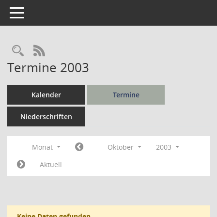
Toggle navigation
Rechercheauswahl
RSS-Feed
Termine 2003
Kalender
Termine
Niederschriften
Monat
Oktober
2003
Aktuell
Keine Daten gefunden.