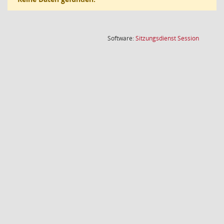
(Wird in
Software:
Sitzungsdienst
Session