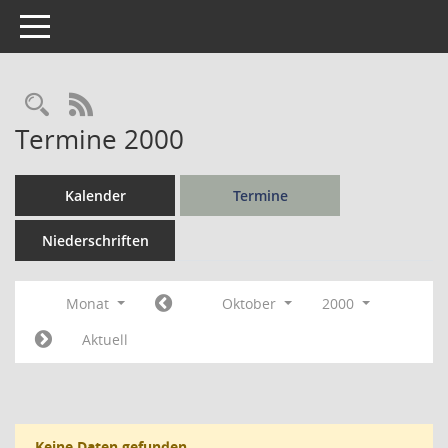
Toggle navigation
Rechercheauswahl
RSS-Feed
Termine 2000
Kalender
Termine
Niederschriften
Monat
Oktober
2000
Aktuell
Keine Daten gefunden.