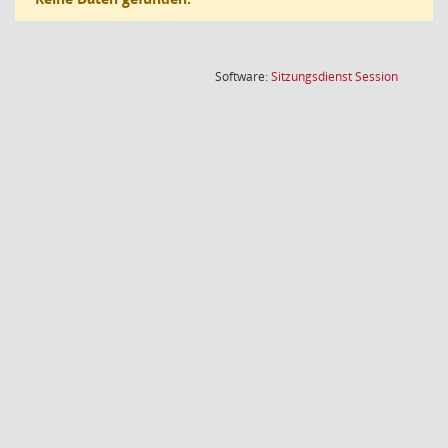
(Wird in
Software:
Sitzungsdienst
Session