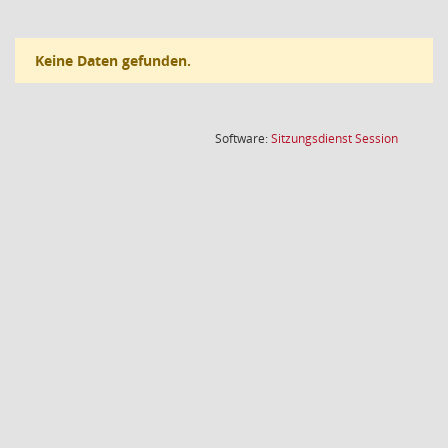
Keine Daten gefunden.
(Wird in
Software:
Sitzungsdienst
Session