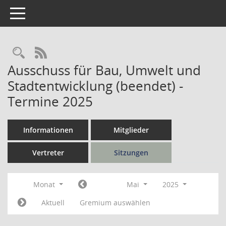
Toggle navigation
Rechercheauswahl
RSS-Feed
Ausschuss für Bau, Umwelt und
Stadtentwicklung (beendet) -
Termine 2025
Informationen
Mitglieder
Vertreter
Sitzungen
Monat
Mai
2025
Aktuell
Gremium auswählen