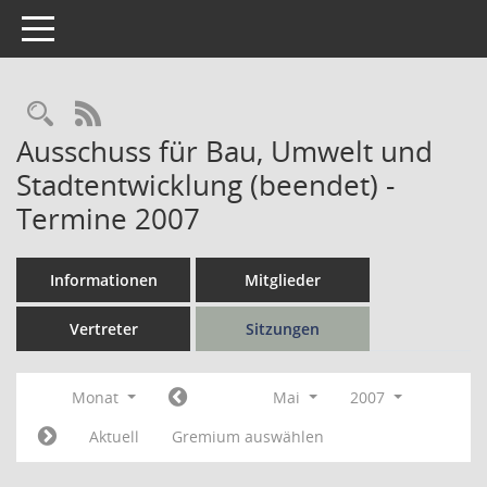
Toggle navigation
Rechercheauswahl
RSS-Feed
Ausschuss für Bau, Umwelt und
Stadtentwicklung (beendet) -
Termine 2007
Informationen
Mitglieder
Vertreter
Sitzungen
Monat
Mai
2007
Aktuell
Gremium auswählen