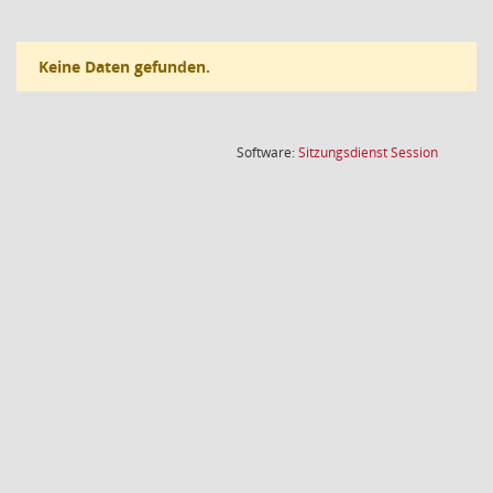
Keine Daten gefunden.
(Wird in
Software:
Sitzungsdienst
Session