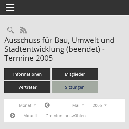
Toggle navigation
Rechercheauswahl
RSS-Feed
Ausschuss für Bau, Umwelt und
Stadtentwicklung (beendet) -
Termine 2005
Informationen
Mitglieder
Vertreter
Sitzungen
Monat
Mai
2005
Aktuell
Gremium auswählen