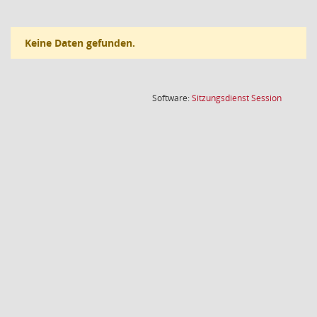
Keine Daten gefunden.
(Wird in
Software:
Sitzungsdienst
Session