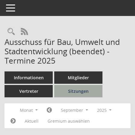
Toggle navigation
Rechercheauswahl
RSS-Feed
Ausschuss für Bau, Umwelt und
Stadtentwicklung (beendet) -
Termine 2025
Informationen
Mitglieder
Vertreter
Sitzungen
Monat
September
2025
Aktuell
Gremium auswählen