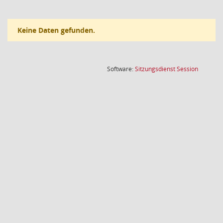
Keine Daten gefunden.
(Wird in
Software:
Sitzungsdienst
Session