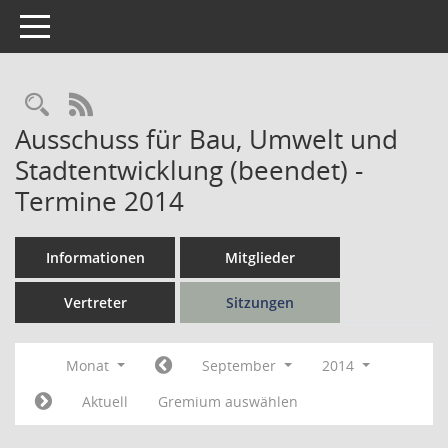
Toggle navigation
Rechercheauswahl
RSS-Feed
Ausschuss für Bau, Umwelt und
Stadtentwicklung (beendet) -
Termine 2014
Informationen
Mitglieder
Vertreter
Sitzungen
Monat
September
2014
Aktuell
Gremium auswählen